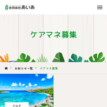
あいあについて
ケアマネ募集
事業内容
ご利用案内
よくあるご質問
採用情報
お知らせ一覧
ケアマネ募集
会社概要
お知らせ一覧
お問い合わせ
ブログ